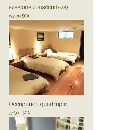
sessions consécutives)
Prix
193,00 $CA
Occupation quadruple
Prix
776,00 $CA