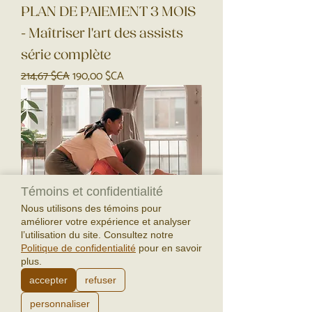
PLAN DE PAIEMENT 3 MOIS
- Maîtriser l'art des assists
série complète
Prix original
Prix promotionnel
214,67 $CA
190,00 $CA
Témoins et confidentialité
Nous utilisons des témoins pour
améliorer votre expérience et analyser
l’utilisation du site. Consultez notre
Politique de confidentialité
pour en savoir
plus.
accepter
refuser
PLAN DE PAIEMENT 5 MOIS
personnaliser
- Maîtriser l'art des assists