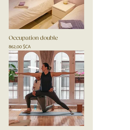
Occupation double
Prix
862,00 $CA