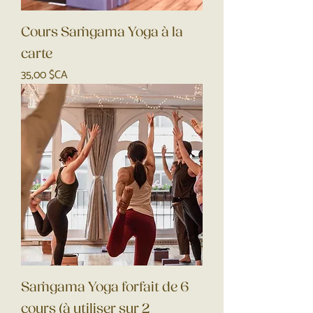
Cours Saṁgama Yoga à la
carte
Prix
35,00 $CA
Saṁgama Yoga forfait de 6
cours (à utiliser sur 2