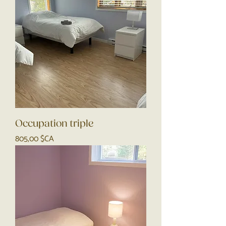
Occupation triple
Prix
805,00 $CA