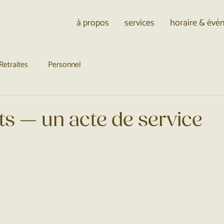
à propos
services
horaire & év
Retraites
Personnel
ts — un acte de service