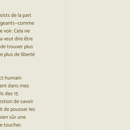
sts de la part 
urageants—comme 
 voir. Cela ne 
 veut dire être 
 de trouver plus 
e plus de liberté 
ct humain 
tant dans mes 
ls des 15 
stion de savoir 
it de pousser les 
bien sûr une 
e toucher. 