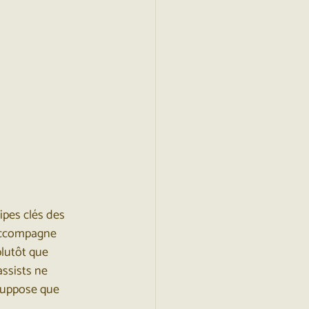
pes clés des 
’accompagne 
plutôt que 
assists ne 
 suppose que 