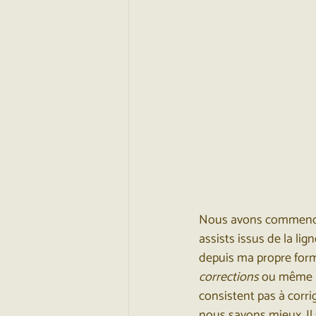
Nous avons commencé c
assists issus de la li
depuis ma propre form
corrections
 ou même 
consistent pas à corrig
nous savons mieux. Il s