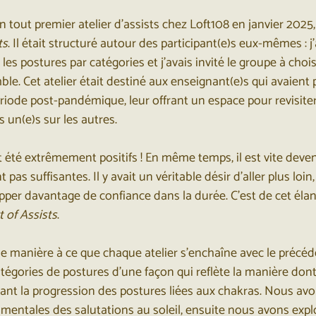
tout premier atelier d’assists chez Loft108 en janvier 2025, je
ts
. Il était structuré autour des participant(e)s eux-mêmes : j
s postures par catégories et j'avais invité le groupe à chois
ble. Cet atelier était destiné aux enseignant(e)s qui avaient 
ériode post-pandémique, leur offrant un espace pour revisiter,
s un(e)s sur les autres.
été extrêmement positifs ! En même temps, il est vite deve
 pas suffisantes. Il y avait un véritable désir d’aller plus loin
pper davantage de confiance dans la durée. C’est de cet élan 
 of Assists
.
 de manière à ce que chaque atelier s’enchaîne avec le précé
atégories de postures d’une façon qui reflète la manière dont
vant la progression des postures liées aux chakras. Nous 
mentales des salutations au soleil, ensuite nous avons expl