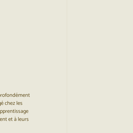
té profondément 
é chez les 
 apprentissage 
nt et à leurs 