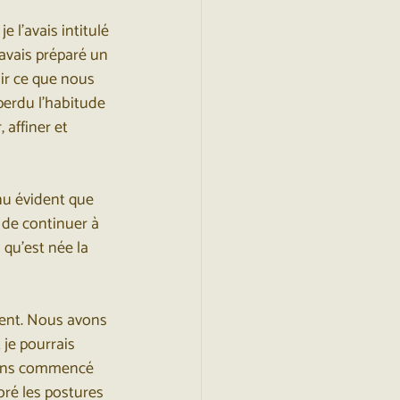
 l’avais intitulé 
’avais préparé un 
ir ce que nous 
perdu l’habitude 
 affiner et 
nu évident que 
, de continuer à 
qu’est née la 
dent. Nous avons 
 je pourrais 
avons commencé 
oré les postures 