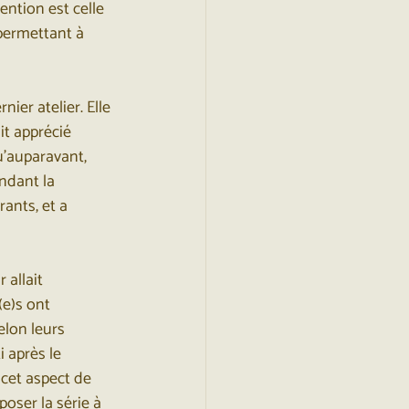
tention est celle 
permettant à 
ier atelier. Elle 
it apprécié 
u’auparavant, 
ndant la 
ants, et a 
 allait 
e)s ont 
elon leurs 
i après le 
 cet aspect de 
poser la série à 