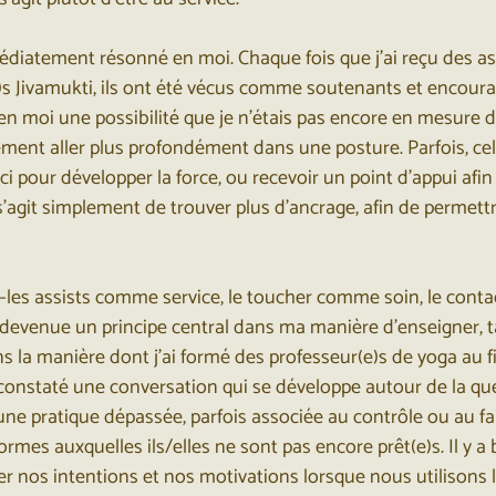
diatement résonné en moi. Chaque fois que j’ai reçu des assi
e)s Jivamukti, ils ont été vécus comme soutenants et enco
 en moi une possibilité que je n’étais pas encore en mesure de
ement aller plus profondément dans une posture. Parfois, cela
ci pour développer la force, ou recevoir un point d’appui afin
il s’agit simplement de trouver plus d'ancrage, afin de permettr
es assists comme service, le toucher comme soin, le conta
evenue un principe central dans ma manière d’enseigner, 
 la manière dont j’ai formé des professeur(e)s de yoga au fi
 constaté une conversation qui se développe autour de la que
t une pratique dépassée, parfois associée au contrôle ou au fa
rmes auxquelles ils/elles ne sont pas encore prêt(e)s. Il y a 
ger nos intentions et nos motivations lorsque nous utilisons l