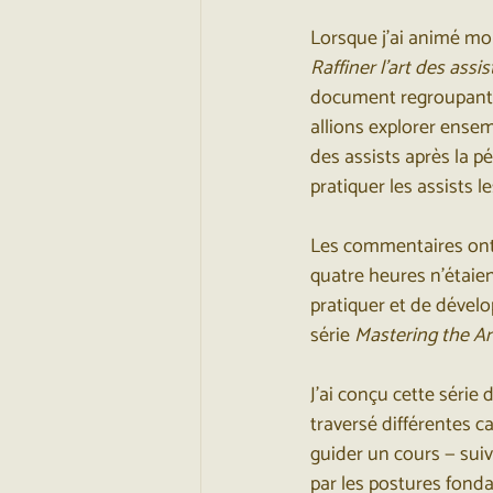
Lorsque j’ai animé mon 
Raffiner l'art des assis
document regroupant le
allions explorer ensem
des assists après la p
pratiquer les assists le
Les commentaires ont 
quatre heures n’étaient
pratiquer et de dévelo
série 
Mastering the Art
J’ai conçu cette série
traversé différentes c
guider un cours — sui
par les postures fonda