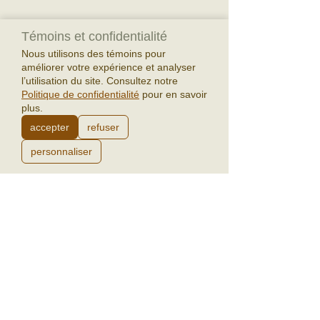
crédit de photos : Javier Pelaez
Témoins et confidentialité
Nous utilisons des témoins pour
améliorer votre expérience et analyser
l’utilisation du site. Consultez notre
Politique de confidentialité
pour en savoir
"
Une fin de semaine remplie de douceur, 
plus.
d’apprentissages, de défis et d’écoute de 
accepter
refuser
soi dans la pratique du yoga, entourée de 
personnaliser
personnes toutes incroyables, 
bienveillantes et merveilleuses, en 
mangeant des repas vegans délicieux. J’ai 
adoré et j’y retournerai 
🙂
"
Comme on dit : « Jamais deux sans trois ! » 
Notre troisième retraite d’automne est 